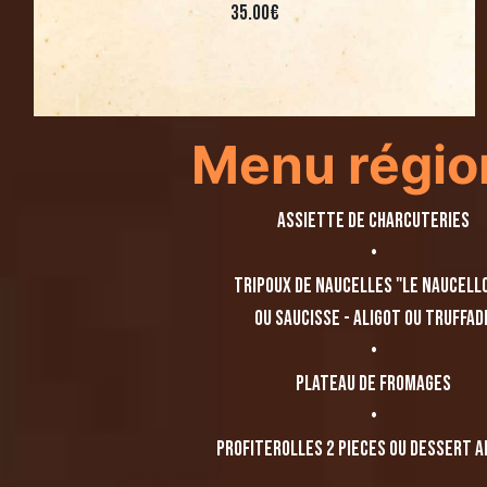
35.00€
Menu régio
assiette de charcuteries
•
Tripoux de Naucelles "Le naucell
ou Saucisse - Aligot ou truffad
•
Plateau de Fromages
•
PROFITEROLLES 2 pieces ou Dessert A