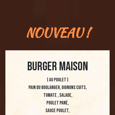
NOUVEAU !
BURGER MAISON
( au poulet )
Pain du boulanger, oignons cuits,
tomate , salade,
poulet pané,
sauce poulet,