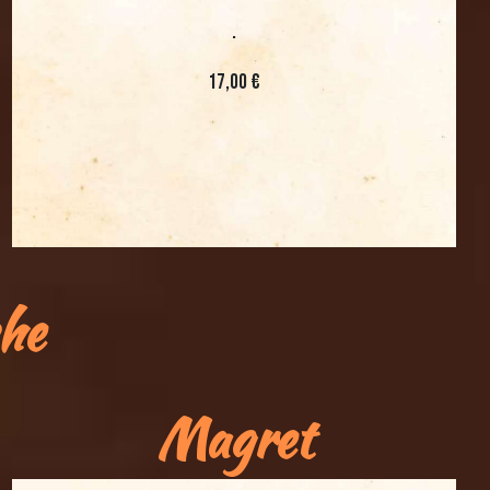
.
17,00 €
che
Magret