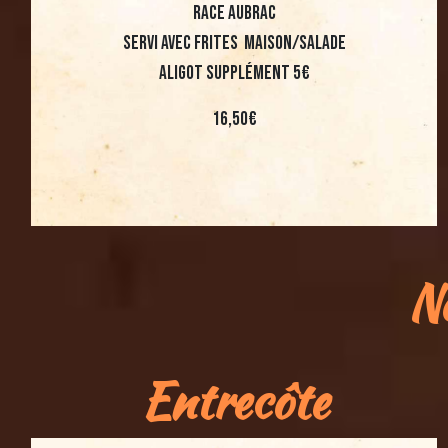
race aubrac
servi avec frites maison/salade
aligot supplément 5€
16,50€
No
Entrecôte