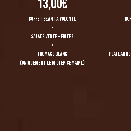
13,00€
Buffet géant à volonté
Bu
•
salade verte - frites
•
fromage blanc
Plateau de
(uniquement le midi en semaine)