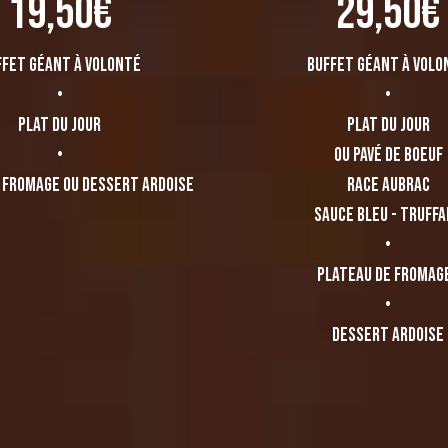
19,50€
29,50€
ffet géant à volonté
Buffet géant à volo
•
•
plat du jour
plat du jour
•
ou pavé de BOEUF
 fromage ou dessert ardoise
race aubrac
sauce bleu - truff
•
Plateau de fromag
•
dessert ardoise