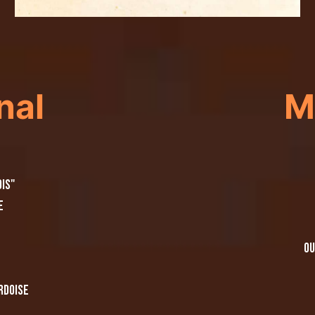
nal
M
ois"
e
ou
RDOISE