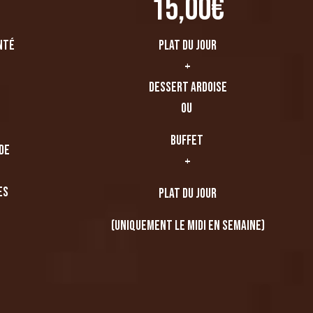
15,00€
nté
Plat du jour
+
DESSERT ARDOISE
OU
Buffet
ade
+
es
Plat du jour
(uniquement le midi en semaine)